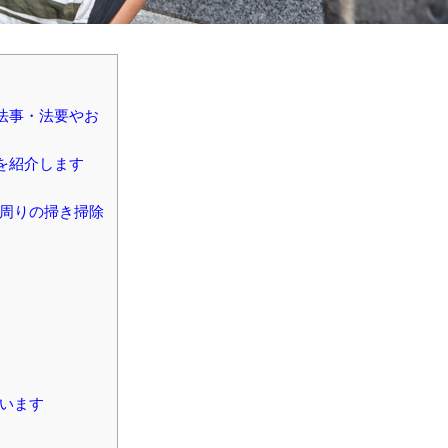
法事・法要やお
を紹介します
の周りの掃き掃除
行います