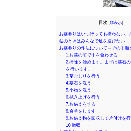
目次
[
非表示
]
お墓参りはいつ行っても構わない、
盆のときはみんなで足を運びたい
お墓参りの作法について～その手順
1.お墓の前で手を合わせる
2.掃除を始めます。まずは墓石
を行います。
3.草むしりを行う
4.墓石を洗う
5.小物を洗う
6.拭き上げを行う
7.お供えをする
8.合掌をします
9.お供え物を回収して片付けを
10.撤収