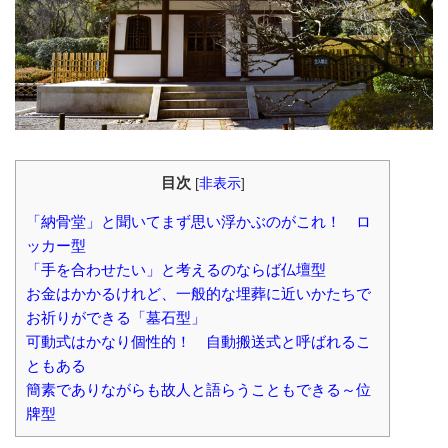
目次
[
非表示
]
「納骨堂」と聞いてまず思い浮かぶのがこれ！ ロ
ッカー型
「手を合わせたい」と考えるのならば仏壇型
お金はかかるけれど、一般的な埋葬に近いかたちで
お祈りができる「墓石型」
可動式はかなり個性的！ 自動搬送式と呼ばれるこ
ともある
簡素でありながらも故人と語らうこともできる～位
牌型